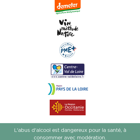
L’abus d’alcool est dangereux pour la santé, à
consommer avec modération.