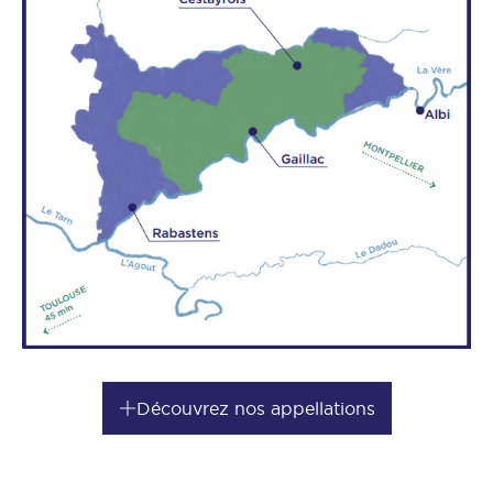
Découvrez nos appellations