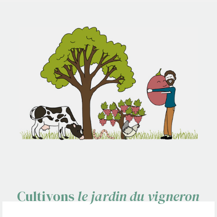
Cultivons
le jardin du vigneron