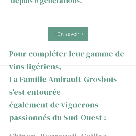
depuis 6 générations.
fluidité de jeu et une expérience visuelle de
qualité, ce qui permet aux joueurs de profiter
d’une session de jeu en ligne sans interruption,
où qu’ils se trouvent.
En savoir +
En matière de paiement, wolfy propose des
options variées et sécurisées pour assurer une
Pour compléter leur gamme de
gestion des transactions sans souci. Les
systèmes de cryptage avancés protègent les
vins ligériens,
informations des utilisateurs, renforçant ainsi la
confiance des joueurs. De plus, le service client
La Famille Amirault-Grosbois
est réactif et disponible pour assister les
s'est entourée
utilisateurs dans toutes les démarches
nécessaires.
également de vignerons
Un catalogue de jeux diversifié.
passionnés du Sud-Ouest :
Compatibilité mobile exceptionnelle.
Sécurité et confidentialité garanties.
Interface facile d’utilisation.