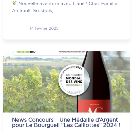
Nouvelle aventure avec Liane ! Chez Famille
Amirault Grosbois,...
14 février 2025
News Concours – Une Médaille d’Argent
pour Le Bourgueil “Les Caillottes” 2024 !