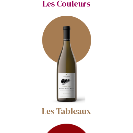
Les Couleurs
Les Tableaux