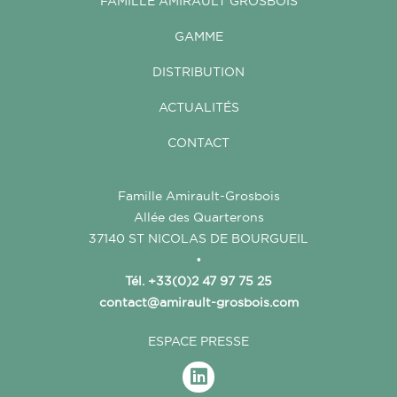
FAMILLE AMIRAULT GROSBOIS
GAMME
DISTRIBUTION
ACTUALITÉS
CONTACT
Famille Amirault-Grosbois
Allée des Quarterons
37140 ST NICOLAS DE BOURGUEIL
•
Tél. +33(0)2 47 97 75 25
contact@amirault-grosbois.com
ESPACE PRESSE